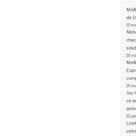
Meil
de 1
19 m
Nint
char
solu
19 m
Meil
Expr
comp
19 m
Joy-
ce en
arriv
15 ja
Live
votr