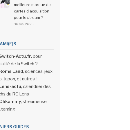
meilleure marque de
cartes d’acquisition
pour le stream ?
30 mai 2025
 AMI(E)S
Switch-Actu.fr
, pour
ualité de la Switch 2
Roms Land
, sciences, jeux-
, Japon, et autres !
Lens-actu
, calendrier des
hs du RC Lens
Ohkammy
, streameuse
igaming
NIERS GUIDES