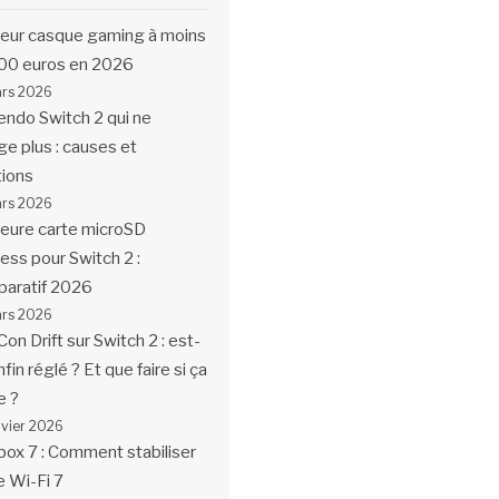
leur casque gaming à moins
00 euros en 2026
ars 2026
endo Switch 2 qui ne
ge plus : causes et
tions
ars 2026
leure carte microSD
ess pour Switch 2 :
aratif 2026
ars 2026
Con Drift sur Switch 2 : est-
fin réglé ? Et que faire si ça
e ?
nvier 2026
box 7 : Comment stabiliser
e Wi-Fi 7