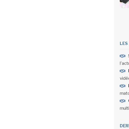
LES
l'act
vidéo
matc
mult
DER