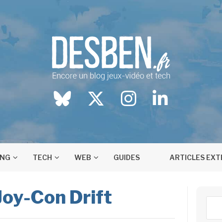
DESBEN.FR
Blog jeux-vidéo et tech
BlueSky
twitter
instagram
LinkedIn
ING
TECH
WEB
GUIDES
ARTICLES EX
Joy-Con Drift
Rech