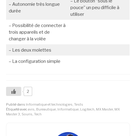
– Le bouton “sous le
– Autonomie très longue
pouce” un peu difficile à
durée
utiliser
– Possibilité de connecter à
trois appareils et de
changer à la volée
– Les deux molettes
– La configuration simple
2
Publié dans
Informatique et technologies
,
Tests
Étiqueté avec
avis
,
Bureautique
,
Informatique
,
Logitech
,
MX Master
,
MX
Master 3
,
Souris
,
Tech