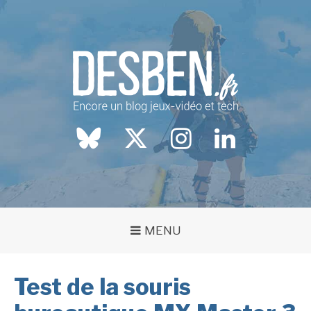
Aller
au
contenu
Blog jeux-vidéo et tech
DESBEN.FR
BlueSky
twitter
instagram
LinkedIn
MENU
Test de la souris