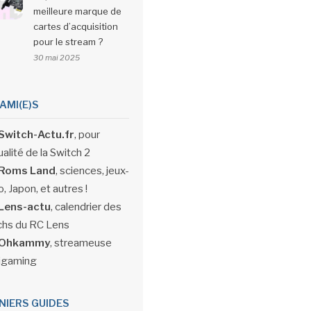
meilleure marque de
cartes d’acquisition
pour le stream ?
30 mai 2025
 AMI(E)S
Switch-Actu.fr
, pour
ualité de la Switch 2
Roms Land
, sciences, jeux-
, Japon, et autres !
Lens-actu
, calendrier des
hs du RC Lens
Ohkammy
, streameuse
igaming
NIERS GUIDES