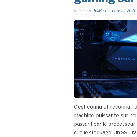
Publié par
DesBen
le
3 février 2021
C’est connu et reconnu : p
machine puissante sur tou
passant par le processeur,
que le stockage. Un SSD r