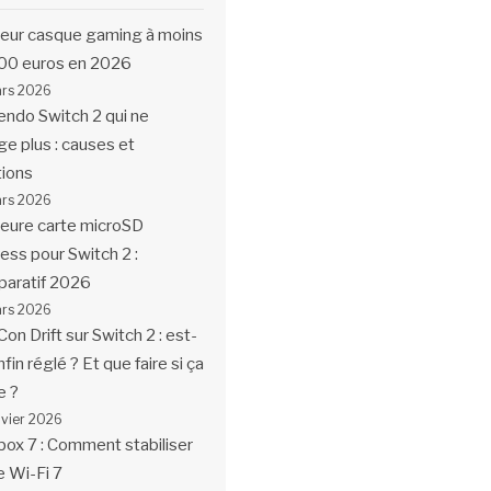
leur casque gaming à moins
00 euros en 2026
ars 2026
endo Switch 2 qui ne
ge plus : causes et
tions
ars 2026
leure carte microSD
ess pour Switch 2 :
aratif 2026
ars 2026
Con Drift sur Switch 2 : est-
fin réglé ? Et que faire si ça
e ?
nvier 2026
box 7 : Comment stabiliser
e Wi-Fi 7