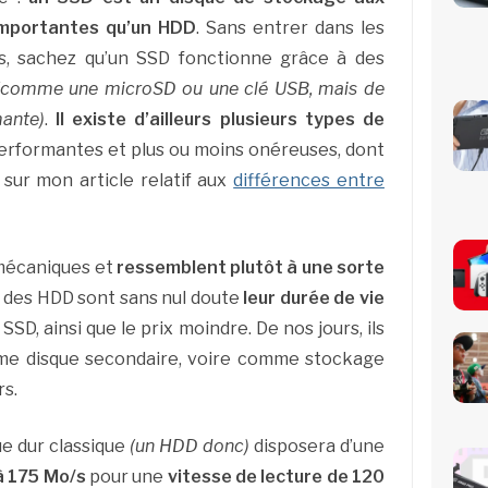
importantes qu’un HDD
. Sans entrer dans les
es, sachez qu’un SSD fonctionne grâce à des
(comme une microSD ou une clé USB, mais de
ante)
.
Il existe d’ailleurs plusieurs types de
performantes et plus ou moins onéreuses, dont
 sur mon article relatif aux
différences entre
mécaniques et
ressemblent plutôt à une sorte
 des HDD sont sans nul doute
leur durée de vie
SD, ainsi que le prix moindre. De nos jours, ils
mme disque secondaire, voire comme stockage
s.
ue dur classique
(un HDD donc)
disposera d’une
à 175 Mo/s
pour une
vitesse de lecture de 120