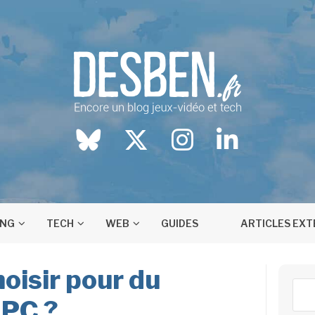
Blog jeux-vidéo et tech
DESBEN.FR
BlueSky
twitter
instagram
LinkedIn
ING
TECH
WEB
GUIDES
ARTICLES EX
oisir pour du
Rech
 PC ?