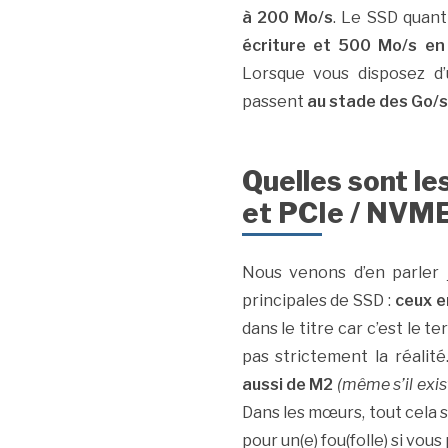
à 200 Mo/s
. Le SSD quant
écriture et 500 Mo/s en
Lorsque vous disposez d
passent
au stade des Go/s
Quelles sont le
et PCIe / NVME
Nous venons d’en parler j
principales de SSD :
ceux e
dans le titre car c’est le t
pas strictement la réalité
aussi de M2
(même s’il exi
Dans les mœurs, tout cela 
pour un(e) fou(folle) si vo