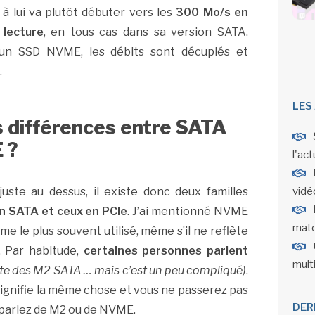
 à lui va plutôt débuter vers les
300 Mo/s en
 lecture
, en tous cas dans sa version SATA.
’un SSD NVME, les débits sont décuplés et
.
LES
s différences entre SATA
 ?
l'act
vidéo
uste au dessus, il existe donc deux familles
n SATA et ceux en PCIe
. J’ai mentionné NVME
matc
erme le plus souvent utilisé, même s’il ne reflète
. Par habitude,
certaines personnes parlent
mult
ste des M2 SATA … mais c’est un peu compliqué)
.
signifie la même chose et vous ne passerez pas
DER
us parlez de M2 ou de NVME.