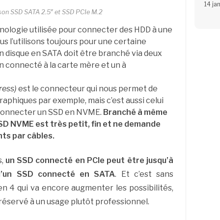
14 ja
on SSD SATA 2.5″ et SSD PCIe M.2
hnologie utilisée pour connecter des HDD à une
s l’utilisons toujours pour une certaine
n disque en SATA doit être branché via deux
un connecté à la carte mère et un à
ress)
est le connecteur qui nous permet de
raphiques par exemple, mais c’est aussi celui
r connecter un SSD en NVME.
Branché à même
SSD NVME est très petit, fin et ne demande
ts par câbles.
s,
un SSD connecté en PCIe peut être jusqu’à
 qu’un SSD connecté en SATA
. Et c’est sans
n 4 qui va encore augmenter les possibilités,
 réservé à un usage plutôt professionnel.