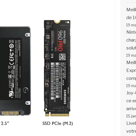
Meil
de 1
19 m
Nint
char
solu
19 m
Meil
Expr
comp
19 m
Joy-
ce en
arriv
15 ja
Live
votr