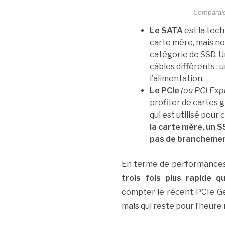
Comparais
Le SATA
est la tec
carte mère, mais nou
catégorie de SSD. U
câbles différents : 
l’alimentation.
Le PCIe
(ou PCI Exp
profiter de cartes g
qui est utilisé pou
la carte mère, un 
pas de branchemen
En terme de performance
trois fois plus rapide
compter le récent PCIe Ge
mais qui reste pour l’heure