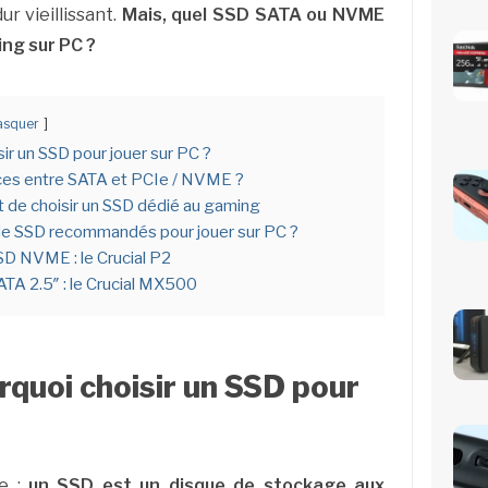
ur vieillissant.
Mais, quel SSD SATA ou NVME
ing sur PC ?
squer
sir un SSD pour jouer sur PC ?
nces entre SATA et PCIe / NVME ?
nt de choisir un SSD dédié au gaming
de SSD recommandés pour jouer sur PC ?
SD NVME : le Crucial P2
ATA 2.5″ : le Crucial MX500
rquoi choisir un SSD pour
le :
un SSD est un disque de stockage
aux