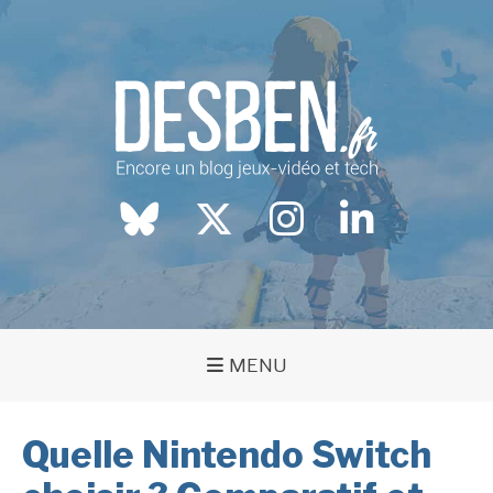
Aller
au
contenu
Blog jeux-vidéo et tech
DESBEN.FR
BlueSky
twitter
instagram
LinkedIn
MENU
Quelle Nintendo Switch