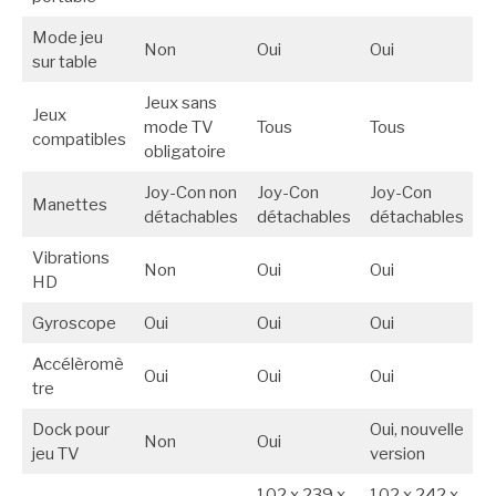
Mode jeu
Non
Oui
Oui
sur table
Jeux sans
Jeux
mode TV
Tous
Tous
compatibles
obligatoire
Joy-Con non
Joy-Con
Joy-Con
Manettes
détachables
détachables
détachables
Vibrations
Non
Oui
Oui
HD
Gyroscope
Oui
Oui
Oui
Accélèromè
Oui
Oui
Oui
tre
Dock pour
Oui, nouvelle
Non
Oui
jeu TV
version
102 x 239 x
102 x 242 x