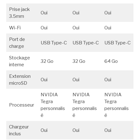
Prise jack
Oui
Oui
Oui
3.5mm
Wi-Fi
Oui
Oui
Oui
Port de
USB Type-C
USB Type-C
USB Type-C
charge
Stockage
32 Go
32 Go
64 Go
interne
Extension
Oui
Oui
Oui
microSD
NVIDIA
NVIDIA
NVIDIA
Tegra
Tegra
Tegra
Processeur
personnalis
personnalis
personnalis
é
é
é
Chargeur
Oui
Oui
Oui
inclus