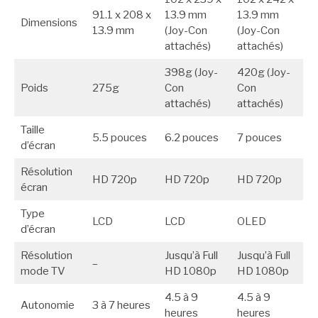
91.1 x 208 x
13.9 mm
13.9 mm
Dimensions
13.9 mm
(Joy-Con
(Joy-Con
attachés)
attachés)
398g (Joy-
420g (Joy-
Poids
275g
Con
Con
attachés)
attachés)
Taille
5.5 pouces
6.2 pouces
7 pouces
d’écran
Résolution
HD 720p
HD 720p
HD 720p
écran
Type
LCD
LCD
OLED
d’écran
Résolution
Jusqu’à Full
Jusqu’à Full
–
mode TV
HD 1080p
HD 1080p
4.5 à 9
4.5 à 9
Autonomie
3 à 7 heures
heures
heures