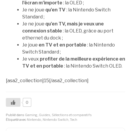
l’écran m’importe
: la OLED ;
Je ne joue
qu’en TV
: la Nintendo Switch
Standard ;
Je ne joue
qu’en TV, mais je veux une
connexion stable
: la OLED, grâce au port
ethernet du dock ;
Je joue
en TV et en portable
: la Nintendo
Switch Standard ;
Je veux
profiter de la meilleure expérience en
TV et en portable
: la Nintendo Switch OLED.
[asa2_collection]15[/asa2_collection]
0
Publié dans
Gaming
,
Guides
,
Sélections et comparatifs
Étiqueté avec
Nintendo
,
Nintendo Switch
,
Tech