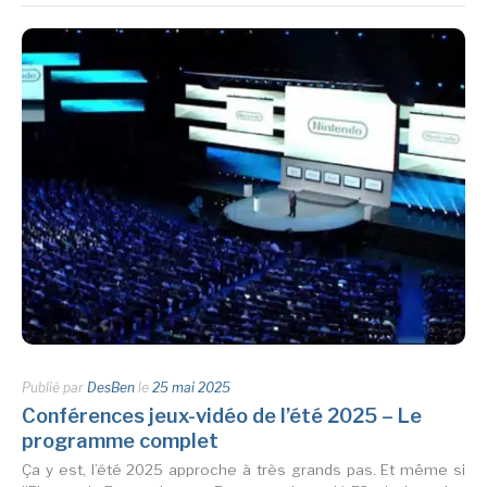
Publié par
DesBen
le
25 mai 2025
Conférences jeux-vidéo de l’été 2025 – Le
programme complet
Ça y est, l’été 2025 approche à très grands pas. Et même si