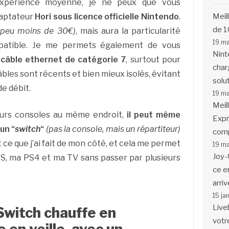
xpérience moyenne, je ne peux que vous
Meil
daptateur
Hori sous licence officielle Nintendo
.
de 1
 peu moins de 30€)
, mais aura la particularité
19 m
ompatible. Je me permets également de vous
Nint
 câble ethernet de catégorie 7
, surtout pour
char
bles sont récents et bien mieux isolés, évitant
solu
e débit.
19 m
Meil
ieurs consoles au même endroit,
il peut même
Expr
un “
switch
“
(pas la console, mais un répartiteur)
comp
 ce que j’ai fait de mon côté, et cela me permet
19 m
Joy-
S, ma PS4 et ma TV sans passer par plusieurs
ce en
arriv
15 ja
Live
Switch chauffe en
votr