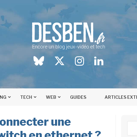
Blog jeux-vidéo et tech
DESBEN.FR
BlueSky
twitter
instagram
LinkedIn
ING
TECH
WEB
GUIDES
ARTICLES EX
onnecter une
Rech
itch en ethernet ?