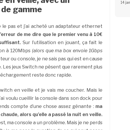
en veille, avec un
14 ja
s de gamme
é le pas et j’ai acheté un adaptateur ethernet
t l’erreur de me dire que le premier venu à 10€
uffisant.
Sur l’utilisation en jouant, ça fait le
tion à 120Mbps
(alors que ma box envoie 1Gbps
teur ou console, je ne sais pas qui est en cause
ve. Les jeux Switch ne pèsent que rarement plus
téléchargement reste donc rapide.
witch en veille et je vais me coucher. Mais le
ai voulu cueillir la console dans son dock pour
rends compte d’une chose assez gênante :
ma
haude, alors qu’elle a passé la nuit en veille.
 est, ma console a un problème. Mais je ne perds