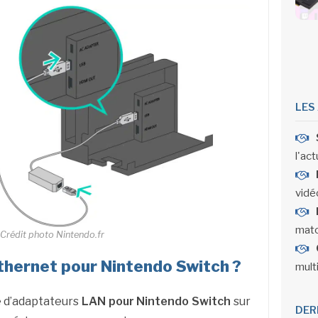
LES
l'act
vidéo
matc
Crédit photo Nintendo.fr
thernet pour Nintendo Switch ?
mult
e d’adaptateurs
LAN pour Nintendo Switch
sur
DER