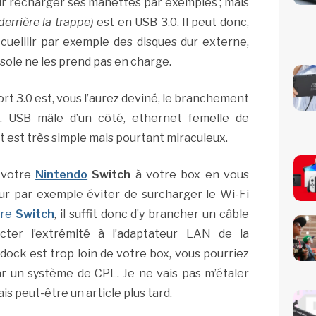
ur recharger ses manettes par exemples ; mais
derrière la trappe)
est en USB 3.0. Il peut donc,
cueillir par exemple des disques dur externe,
sole ne les prend pas en charge.
ort 3.0 est, vous l’aurez deviné, le branchement
t. USB mâle d’un côté, ethernet femelle de
t est très simple mais pourtant miraculeux.
 votre
Nintendo
Switch
à votre box en vous
our par exemple éviter de surcharger le Wi-Fi
tre
Switch
, il suffit donc d’y brancher un câble
cter l’extrémité à l’adaptateur LAN de la
e dock est trop loin de votre box, vous pourriez
r un système de CPL. Je ne vais pas m’étaler
rais peut-être un article plus tard.