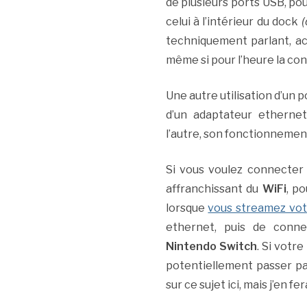
de plusieurs ports USB, po
celui à l’intérieur du dock
(
techniquement parlant, ac
même si pour l’heure la con
Une autre utilisation d’un p
d’un adaptateur etherne
l’autre, son fonctionnemen
Si vous voulez connecter
affranchissant du
WiFi
, p
lorsque
vous streamez vo
ethernet, puis de conne
Nintendo Switch
. Si votr
potentiellement passer pa
sur ce sujet ici, mais j’en fe