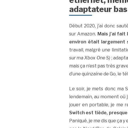
ethernet, même 
adaptateur ba
Début 2020, j’ai donc saut
sur Amazon.
Mais j’ai fai
environ était largement s
travail, malgré une limita
sur ma Xbox One S)
; adapta
mais ça n’est pas très gra
d’une quinzaine de Go, le 
Le soir, je mets donc ma S
lendemain, au moment où j’
jouer en portable, je me 
Switch est tiède, presque c
Paniqué, je me dis que ça y