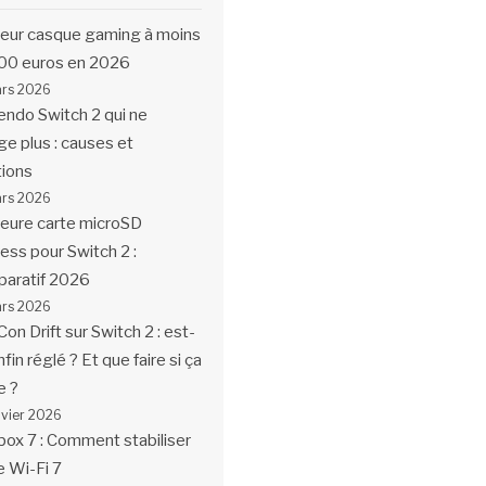
leur casque gaming à moins
00 euros en 2026
ars 2026
endo Switch 2 qui ne
ge plus : causes et
tions
ars 2026
leure carte microSD
ess pour Switch 2 :
aratif 2026
ars 2026
Con Drift sur Switch 2 : est-
fin réglé ? Et que faire si ça
e ?
nvier 2026
box 7 : Comment stabiliser
e Wi-Fi 7