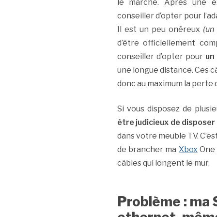
le marché. Après une e
conseiller d’opter pour l’a
Il est un peu onéreux
(un
d’être officiellement c
conseiller d’opter pour
un
une longue distance. Ces câ
donc au maximum la perte d
Si vous disposez de plus
être judicieux de disposer 
dans votre meuble TV. C’est
de brancher ma
Xbox
One 
câbles qui longent le mur.
Problème : ma 