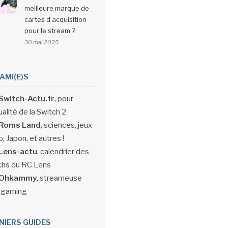
meilleure marque de
cartes d’acquisition
pour le stream ?
30 mai 2025
 AMI(E)S
Switch-Actu.fr
, pour
ualité de la Switch 2
Roms Land
, sciences, jeux-
, Japon, et autres !
Lens-actu
, calendrier des
hs du RC Lens
Ohkammy
, streameuse
igaming
NIERS GUIDES