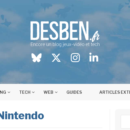
DESBEN.FR
Blog jeux-vidéo et tech
BlueSky
twitter
instagram
LinkedIn
ING
TECH
WEB
GUIDES
ARTICLES EX
Nintendo
Rech