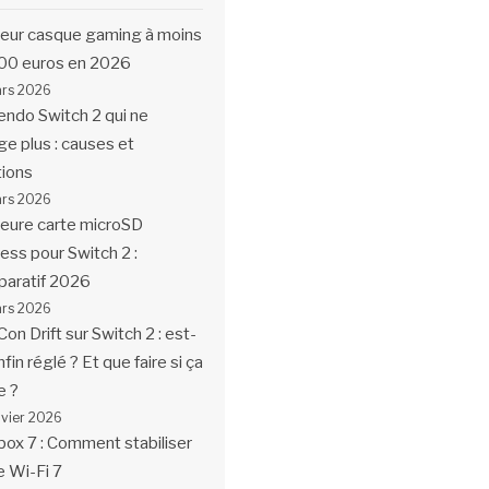
leur casque gaming à moins
00 euros en 2026
ars 2026
endo Switch 2 qui ne
ge plus : causes et
tions
ars 2026
leure carte microSD
ess pour Switch 2 :
aratif 2026
ars 2026
Con Drift sur Switch 2 : est-
fin réglé ? Et que faire si ça
e ?
nvier 2026
box 7 : Comment stabiliser
e Wi-Fi 7