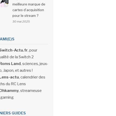
meilleure marque de
cartes d’acquisition
pour le stream ?
30 mai 2025
 AMI(E)S
Switch-Actu.fr
, pour
ualité de la Switch 2
Roms Land
, sciences, jeux-
, Japon, et autres !
Lens-actu
, calendrier des
hs du RC Lens
Ohkammy
, streameuse
igaming
NIERS GUIDES