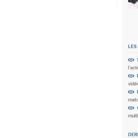
LES
l'act
vidéo
matc
mult
DER