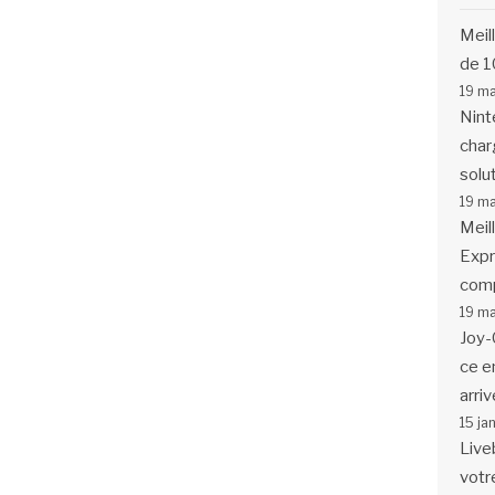
Meil
de 1
19 m
Nint
char
solu
19 m
Meil
Expr
comp
19 m
Joy-
ce en
arriv
15 ja
Live
votr